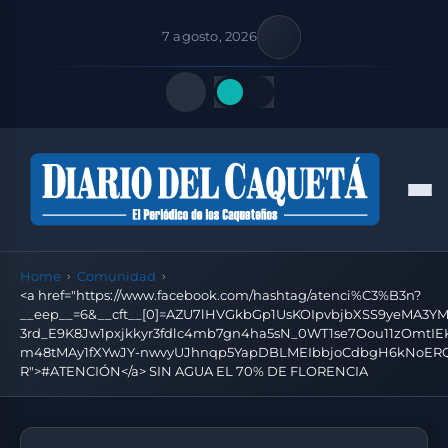
7 agosto, 2026
Quick Links
Men
FOLLOW US
Home
Comunidad
<a href="https://www.facebook.com/hashtag/atenci%C3%B3n?
__eep__=6&__cft__[0]=AZU7lHVGkbGp1UsKOIpvbjbXSS9yeMA3
3rd_E9K8Jw1pxjkkyr3fdlc4mb7gn4ha5sN_0WT1se7Oou11zOmtIEK
m48tMAy1fXYwJY-nwvyUJhnqp5YapDBLMEIbbjoCdbgH6kNoERQ
R">#ATENCIÓN</a> SIN AGUA EL 70% DE FLORENCIA