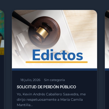
18 julio, 2026
Sin categoría
SOLICITUD DE PERDÓN PÚBLICO
Yo, Kevin Andrés Caballero Saavedra, me
dirijo respetuosamente a María Camila
Mantilla…